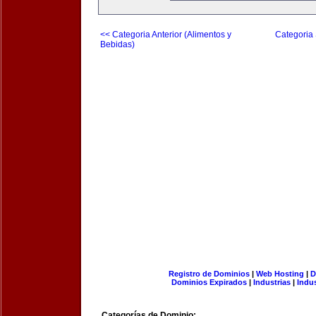
<< Categoria Anterior (Alimentos y
Categoria 
Bebidas)
Registro de Dominios
|
Web Hosting
|
D
Dominios Expirados
|
Industrias
|
Indu
Categorías de Dominio: