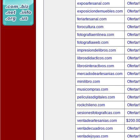
expoartesanal.com
Ofertar
exposiciondemuebles.com
Ofertar
feriartesanal.com
Ofertar
forocultura.com
Ofertar
fotografiaenlinea.com
Ofertar
fotografiaweb.com
Ofertar
impresiondelibros.com
Ofertar
librosdidacticos.com
Ofertar
librosinteractivos.com
Ofertar
mercadodeartesanias.com
Ofertar
minilibro.com
Ofertar
musicompras.com
Ofertar
peliculasdigitales.com
Ofertar
rockchileno.com
Ofertar
sesionesfotograficas.com
Ofertar
ventadeartesanias.com
$200.0
ventadecuadros.com
Ofertar
ventadejoyas.com
Ofertar