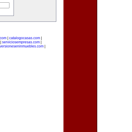
.com
|
catalogocasas.com
|
|
serviciosempresas.com
|
versioneseninmuebles.com
|