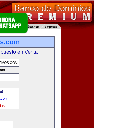
os.com
 puesto en Venta
TIVOS.COM
.com
a!
s.com
tas