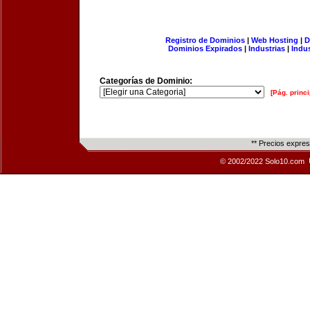
Registro de Dominios
|
Web Hosting
|
D
Dominios Expirados
|
Industrias
|
Indu
Categorías de Dominio:
[Pág. princi
** Precios expre
© 2002/2022 Solo10.com